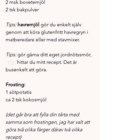
2 msk bovetemjöl
2 tsk bakpulver 
Tips: 
havremjöl 
gör du enkelt själv 
genom att köra glutenfritt havregryn i 
matberedare eller med stavmixer. 
Tips: 
gör gärna ditt eget jordnötssmör, 
HÄR
 hittar du mitt recept. Det är 
busenkelt att göra. 
Frosting:
1 sötpotatis 
ca 2 tsk kokosmjöl 
(det går bra att fylla din tårta med 
samma som frostingen, jag har valt att 
göra två olika färger därav två olika 
recept)