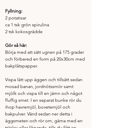
Fyllning:
2 potatisar 
ca 1 tsk grön spirulina 
2 tsk kokosgrädde 
Gör så här: 
Börja med att sätt ugnen på 175 grader 
och förbered en form på 20x30cm med 
bakplåtspapper. 
Vispa lätt upp äggen och tillsätt sedan 
mosad banan, jordnötssmör samt 
mjölk och vispa till en jämn och något 
fluffig smet. I en separat bunke rör du 
ihop havremjöl, bovetemjöl och 
bakpulver. Vänd sedan ner detta i 
äggsmeten och rör om, gärna med en 
träslev eller liknande, tills du fått en 