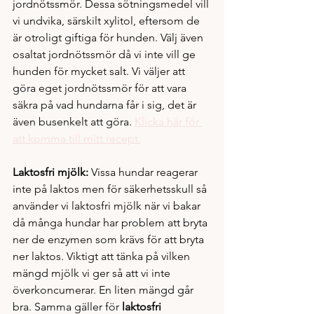
jordnötssmör. Dessa sötningsmedel vill 
vi undvika, särskilt xylitol, eftersom de 
är otroligt giftiga för hunden. Välj även 
osaltat jordnötssmör då vi inte vill ge 
hunden för mycket salt. Vi väljer att 
göra eget jordnötssmör för att vara 
säkra på vad hundarna får i sig, det är 
även busenkelt att göra. 
Klicka här för 
att komma till mitt recept.
Laktosfri mjölk: 
Vissa hundar reagerar 
inte på laktos men för säkerhetsskull så 
använder vi laktosfri mjölk när vi bakar 
då många hundar har problem att bryta 
ner de enzymen som krävs för att bryta 
ner laktos. Viktigt att tänka på vilken 
mängd mjölk vi ger så att vi inte 
överkoncumerar. En liten mängd går 
bra. Samma gäller för 
laktosfri 