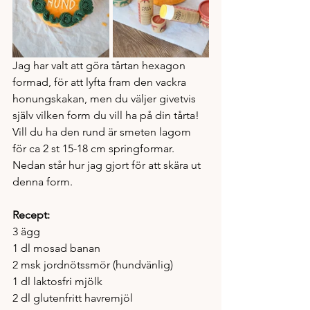
Jag har valt att göra tårtan hexagon 
formad, för att lyfta fram den vackra 
honungskakan, men du väljer givetvis 
själv vilken form du vill ha på din tårta! 
Vill du ha den rund är smeten lagom 
för ca 2 st 15-18 cm springformar. 
Nedan står hur jag gjort för att skära ut 
denna form.  
Recept: 
3 ägg
1 dl mosad banan
2 msk jordnötssmör (hundvänlig)
1 dl laktosfri mjölk
2 dl glutenfritt havremjöl