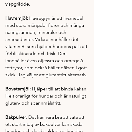
vispgrädde.
Havremjöl:
 Havregryn är ett livsmedel 
med stora mängder fibrer och många 
näringsämnen, mineraler och 
antioxidanter. Vidare innehåller det 
vitamin B, som hjälper hundens päls att 
förbli skinande och frisk. Den 
innehåller även oljesyra och omega 6-
fettsyror, som också håller pälsen i gott 
skick. Jag väljer ett glutenfritt alternativ.
Bovetemjöl: 
Hjälper till att binda kakan. 
Helt ofarligt för hundar och är naturligt 
gluten- och spannmålsfritt.  
Bakpulver
: Det kan vara bra att vata att 
ett stort intag av bakpulver kan skada 
hunden och du ska aldrig ge hunden 