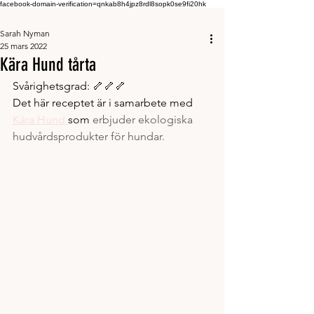
facebook-domain-verification=qnkab8h4jpz8rdl8sopk0se9fi20hk
Sarah Nyman
25 mars 2022
Kära Hund tårta
Svårighetsgrad: 🦴🦴🦴
Det här receptet är i samarbete med 
Kära Hund 
som 
erbjuder ekologiska 
hudvårdsprodukter för hundar. 