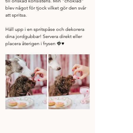
till önskad konsistens. Min "choklad" 
blev något för tjock vilket gör den svår 
att spritsa. 
Häll upp i en spritspåse och dekorera 
dina jordgubbar! Servera direkt eller 
placera återigen i frysen 🍓♥️