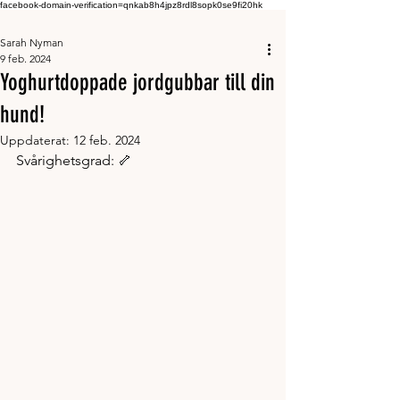
facebook-domain-verification=qnkab8h4jpz8rdl8sopk0se9fi20hk
Sarah Nyman
9 feb. 2024
Yoghurtdoppade jordgubbar till din
hund!
Uppdaterat:
12 feb. 2024
Svårighetsgrad: 🦴 