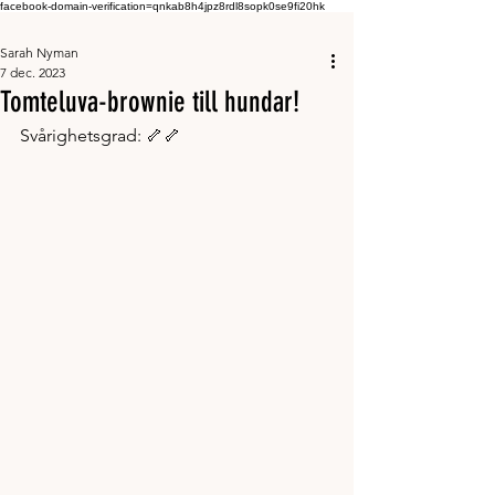
facebook-domain-verification=qnkab8h4jpz8rdl8sopk0se9fi20hk
Sarah Nyman
7 dec. 2023
Tomteluva-brownie till hundar!
Svårighetsgrad: 🦴🦴