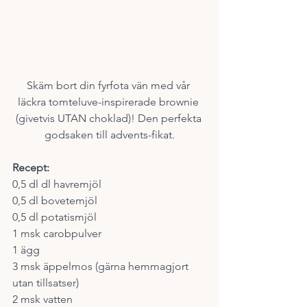
Skäm bort din fyrfota vän med vår 
läckra tomteluve-inspirerade brownie 
(givetvis UTAN choklad)! Den perfekta 
godsaken till advents-fikat.
Recept:
0,5 dl dl havremjöl
0,5 dl bovetemjöl
0,5 dl potatismjöl
1 msk carobpulver
1 ägg
3 msk äppelmos (gärna hemmagjort 
utan tillsatser)
2 msk vatten