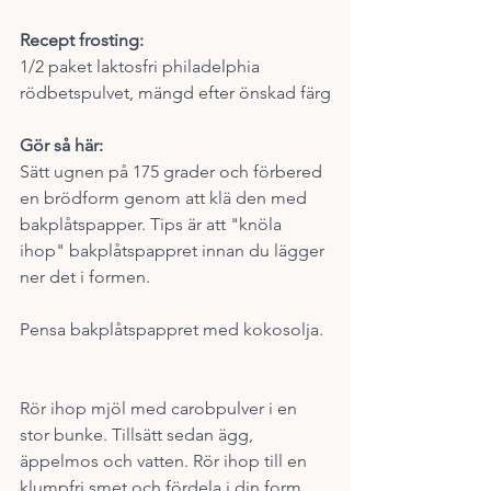
Recept frosting:
1/2 paket laktosfri philadelphia 
rödbetspulvet, mängd efter önskad färg
Gör så här:
Sätt ugnen på 175 grader och förbered 
en brödform genom att klä den med 
bakplåtspapper. Tips är att "knöla 
ihop" bakplåtspappret innan du lägger 
ner det i formen. 
Pensa bakplåtspappret med kokosolja. 
Rör ihop mjöl med carobpulver i en 
stor bunke. Tillsätt sedan ägg, 
äppelmos och vatten. Rör ihop till en 
klumpfri smet och fördela i din form. 