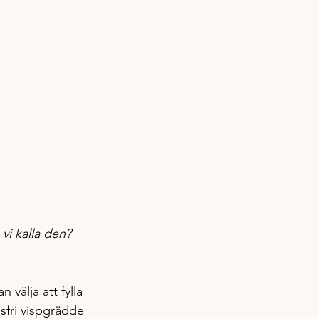
i kalla den? 
älja att fylla 
sfri vispgrädde 