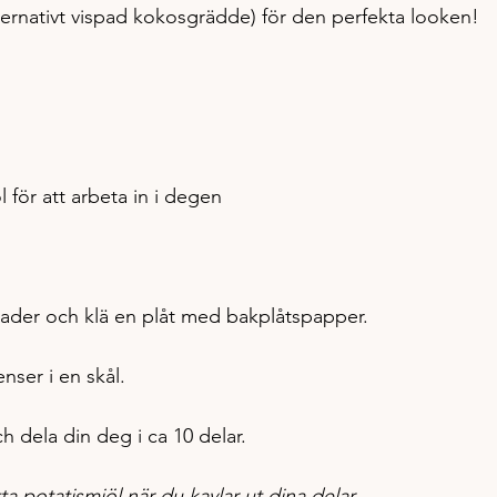
ternativt vispad kokosgrädde) för den perfekta looken!
 för att arbeta in i degen
ader och klä en plåt med bakplåtspapper.
nser i en skål. 
 dela din deg i ca 10 delar.  
ta potatismjöl när du kavlar ut dina delar. 