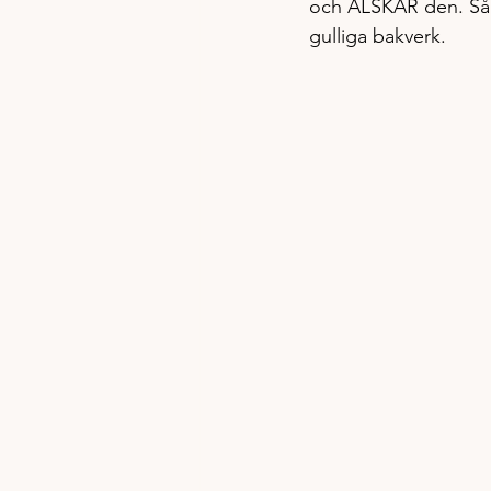
och ÄLSKAR den. Så sj
gulliga bakverk. 