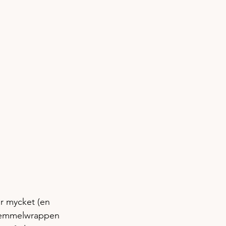
ör mycket (en 
g semmelwrappen 