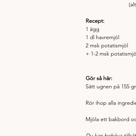
(al
Recept: 
1 ägg
1 dl havremjöl
2 msk potatismjöl
+ 1-2 msk potatismjöl
Gör så här:
Sätt ugnen på 155 gr
Rör ihop alla ingredie
Mjöla ett bakbord och
Du kan behöva tillsät