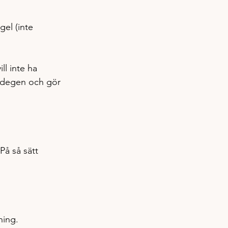
gel (inte 
ll inte ha 
a degen och gör 
På så sätt 
ning. 