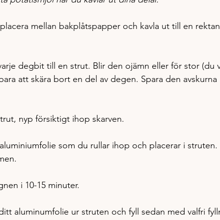
 placera mellan bakplåtspapper och kavla ut till en rektan
rje degbit till en strut. Blir den ojämn eller för stor (du vi
 bara att skära bort en del av degen. Spara den avskurn
trut, nyp försiktigt ihop skarven.
 aluminiumfolie som du rullar ihop och placerar i struten. 
men.
gnen i 10-15 minuter.
 ditt aluminumfolie ur struten och fyll sedan med valfri fyll