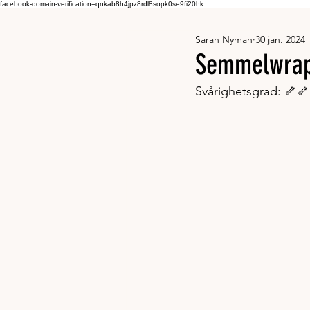
facebook-domain-verification=qnkab8h4jpz8rdl8sopk0se9fi20hk
Sarah Nyman
30 jan. 2024
Semmelwrap
Svårighetsgrad: 🦴🦴