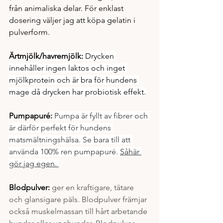
från animaliska delar. För enklast 
dosering väljer jag att köpa gelatin i 
pulverform.
Ärtmjölk
/havremjölk:
 Drycken 
innehåller ingen laktos och inget 
mjölkprotein och är bra för hundens 
mage då drycken har probiotisk effekt.
Pumpapuré: 
Pumpa är fyllt av fibrer och 
är därför perfekt för hundens 
matsmältningshälsa. Se bara till att 
använda 100% ren pumpapuré. 
Såhär 
gör jag egen. 
Blodpulver:
ger en kraftigare, tätare 
och glansigare päls. Blodpulver främjar 
också muskelmassan till hårt arbetande 