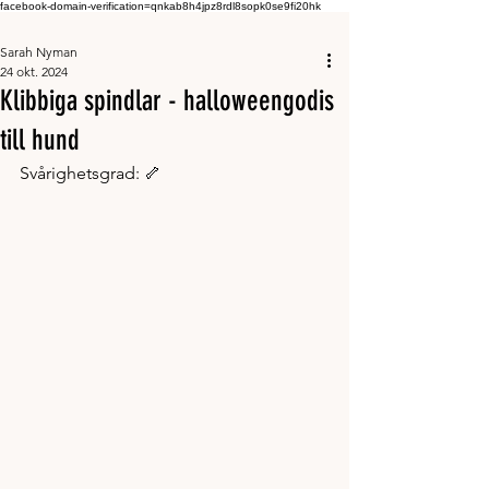
facebook-domain-verification=qnkab8h4jpz8rdl8sopk0se9fi20hk
Sarah Nyman
24 okt. 2024
Klibbiga spindlar - halloweengodis
till hund
Svårighetsgrad: 🦴