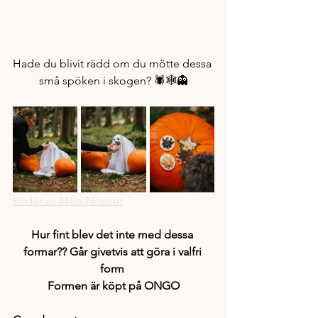
Hade du blivit rädd om du mötte dessa 
små spöken i skogen? 
🕷️🕸️👻
Bilder av Nike Nilsson
Hur fint blev det inte med dessa 
formar?? Går givetvis att göra i valfri 
form 
Formen är köpt på ONGO