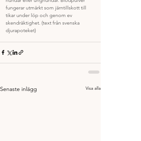
hundar eller unghundar. Blodpulver 
fungerar utmärkt som järntillskott till 
tikar under löp och genom ev 
skendräktighet. (text från svenska 
djurapoteket) 
Visa alla
Senaste inlägg