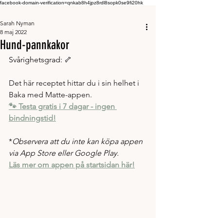
facebook-domain-verification=qnkab8h4jpz8rdl8sopk0se9fi20hk
Sarah Nyman
8 maj 2022
Hund-pannkakor
Svårighetsgrad: 🦴
Det här receptet hittar du i sin helhet i 
Baka med Matte-appen. 
🐾 Testa gratis i 7 dagar - ingen 
bindningstid!
*
Observera att du inte kan köpa appen 
via App Store eller Google Play. 
Läs mer om appen på startsidan här!