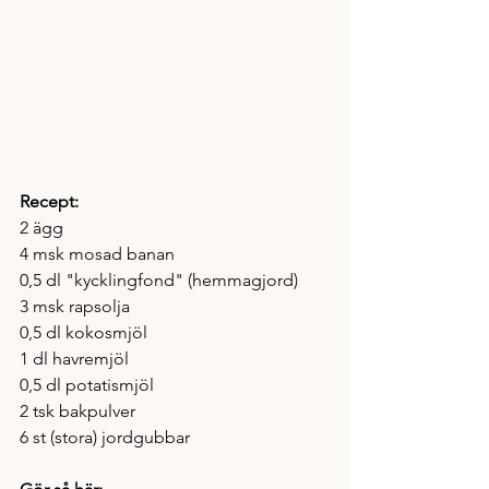
Recept:
2 ägg
4 msk mosad banan
0,5 dl "kycklingfond" (hemmagjord)
3 msk rapsolja
0,5 dl kokosmjöl
1 dl havremjöl
0,5 dl potatismjöl
2 tsk bakpulver
6 st (stora) jordgubbar