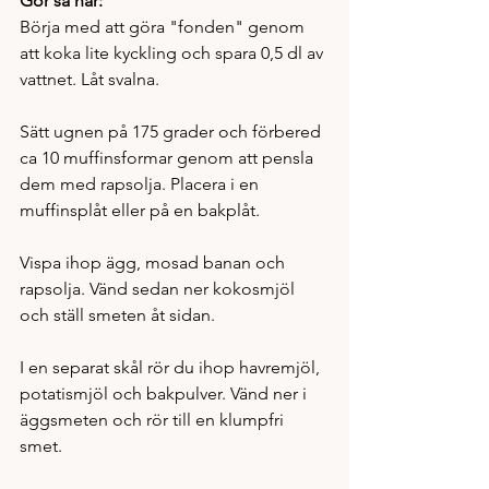
Gör så här:
Börja med att göra "fonden" genom 
att koka lite kyckling och spara 0,5 dl av 
vattnet. Låt svalna. 
Sätt ugnen på 175 grader och förbered 
ca 10 muffinsformar genom att pensla 
dem med rapsolja. Placera i en 
muffinsplåt eller på en bakplåt. 
Vispa ihop ägg, mosad banan och 
rapsolja. Vänd sedan ner kokosmjöl 
och ställ smeten åt sidan. 
I en separat skål rör du ihop havremjöl, 
potatismjöl och bakpulver. Vänd ner i 
äggsmeten och rör till en klumpfri 
smet. 