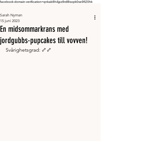
facebook-domain-verification=qnkab8h4jpz8rdl8sopk0se9fi20hk
Sarah Nyman
15 juni 2023
En midsommarkrans med
jordgubbs-pupcakes till vovven!
Svårighetsgrad: 🦴🦴