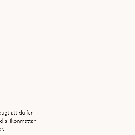
tigt att du får 
ed silikonmattan 
r. 