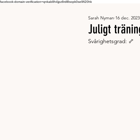
facebook-domain-verification=qnkab8h4jpz8rdl8sopk0se9fi20hk
Sarah Nyman
16 dec. 2023
Juligt träni
Svårighetsgrad: 🦴