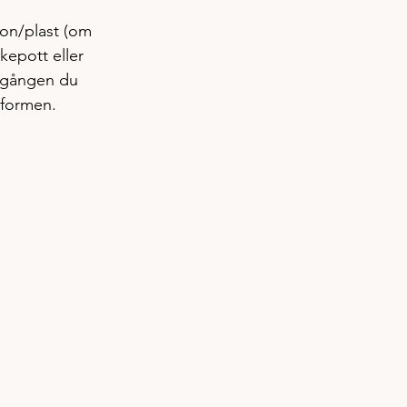
kon/plast (om 
kepott eller 
a gången du 
 formen. 