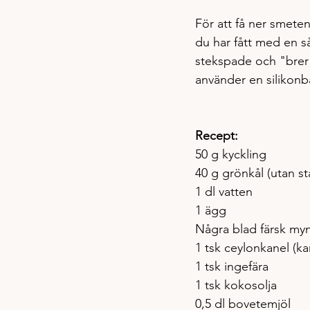
För att få ner smeten
du har fått med en så
stekspade och "brer"
använder en silikonba
Recept:
50 g kyckling
40 g grönkål (utan 
1 dl vatten
1 ägg
Några blad färsk myn
1 tsk ceylonkanel (k
1 tsk ingefära
1 tsk kokosolja
0,5 dl bovetemjöl