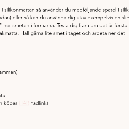
 i silikonmattan så använder du medföljande spatel i sili
dan) eller så kan du använda dig utav exempelvis en slic
 ner smeten i formarna. Testa dig fram om det är först
kmatta. Häll gärna lite smet i taget och arbeta ner det i
stammen)
ta  
an köpas 
HÄR
 *adlink)