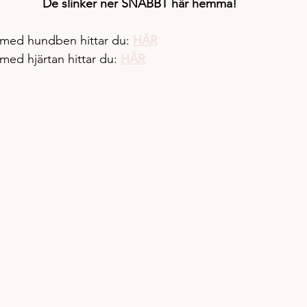
De slinker ner SNABBT här hemma!
a med hundben hittar du: 
HÄR
 med hjärtan hittar du: 
HÄR