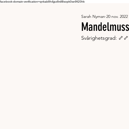
facebook-domain-verification=qnkab8h4jpz8rdl8sopk0se9fi20hk
Sarah Nyman
20 nov. 2022
Mandelmussl
Svårighetsgrad: 🦴🦴