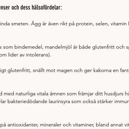
enser och dess hälsofördelar:
t binda smeten. Ägg är även rikt på protein, selen, vitamin
 som bindemedel, mandelmjöl är både glutenfritt och sp
om lider av intolerans).
ligt glutenfritt, snällt mot magen och ger kakorna en fant
d med naturliga vitala ämnen som främjar ditt husdjurs h
elar bakteriedödande laurinsyra som också stärker immu
 
t på antioxidanter, mineraler och vitaminer, bland annat v