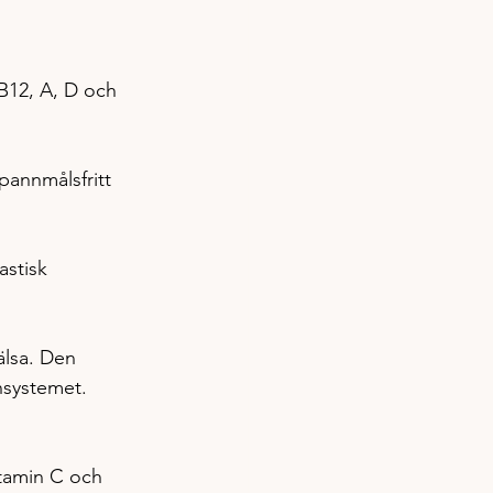
 B12, A, D och 
annmålsfritt 
astisk 
älsa. Den 
nsystemet. 
itamin C och 