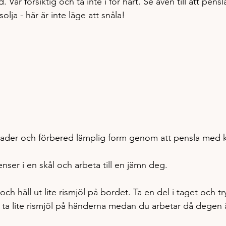
 Var försiktig och ta inte i för hårt. Se även till att pens
lja - här är inte läge att snåla!
rader och förbered lämplig form genom att pensla med k
enser i en skål och arbeta till en jämn deg.
ch häll ut lite rismjöl på bordet. Ta en del i taget och try
ta lite rismjöl på händerna medan du arbetar då degen ä