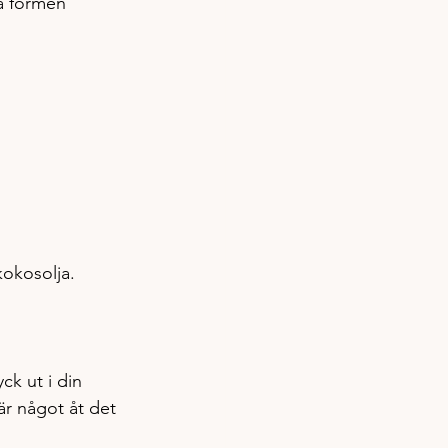
la formen 
okosolja. 
ck ut i din 
r något åt det 