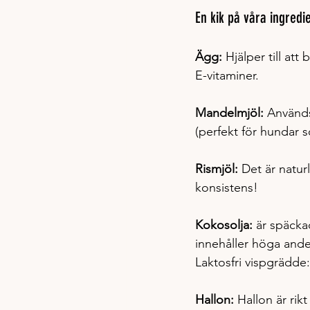
En kik på våra ingredi
Ägg: 
Hjälper till at
E-vitaminer.
Mandelmjöl:
 Används
(perfekt för hundar s
Rismjöl: 
Det är natur
konsistens!
Kokosolja:
 är späcka
innehåller höga and
Laktosfri vispgrädde:
Hallon: 
Hallon är rik