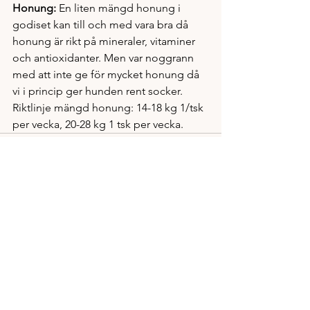
Honung: 
En liten mängd honung i 
godiset kan till och med vara bra då 
honung är rikt på mineraler, vitaminer 
och antioxidanter. Men var noggrann 
med att inte ge för mycket honung då 
vi i princip ger hunden rent socker. 
Riktlinje mängd honung: 14-18 kg 1/tsk 
per vecka, 20-28 kg 1 tsk per vecka. 
Visa alla
Senaste inlägg