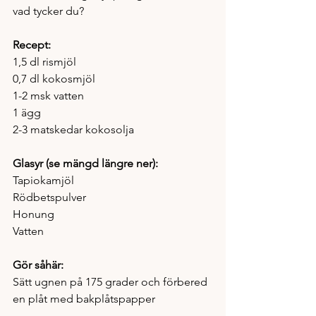
vad tycker du? 
Recept:
1,5 dl rismjöl
0,7 dl kokosmjöl 
1-2 msk vatten 
1 ägg 
2-3 matskedar kokosolja 
Glasyr (se mängd längre ner):
Tapiokamjöl
Rödbetspulver
Honung
Vatten
Gör såhär: 
Sätt ugnen på 175 grader och förbered 
en plåt med bakplåtspapper