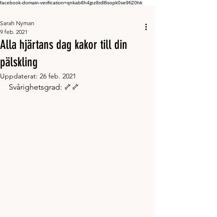
facebook-domain-verification=qnkab8h4jpz8rdl8sopk0se9fi20hk
Sarah Nyman
9 feb. 2021
Alla hjärtans dag kakor till din
pälskling
Uppdaterat:
26 feb. 2021
Svårighetsgrad: 🦴🦴 